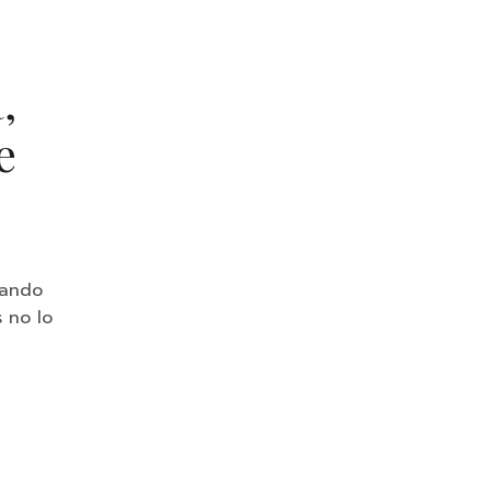
,
e
sando
 no lo