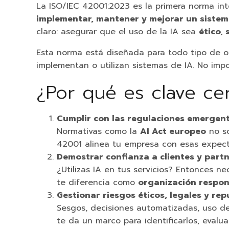
La ISO/IEC 42001:2023 es la primera norma in
implementar, mantener y mejorar un sistema 
claro: asegurar que el uso de la IA sea
ético,
Esta norma está diseñada para todo tipo de 
implementan o utilizan sistemas de IA. No import
¿Por qué es clave cer
Cumplir con las regulaciones emergen
Normativas como la
AI Act europeo
no so
42001 alinea tu empresa con esas expecta
Demostrar confianza a clientes y part
¿Utilizas IA en tus servicios? Entonces ne
te diferencia como
organización respo
Gestionar riesgos éticos, legales y re
Sesgos, decisiones automatizadas, uso de 
te da un marco para identificarlos, evalu