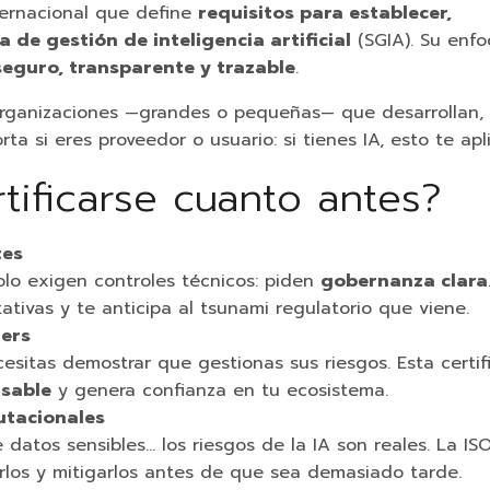
ternacional que define
requisitos para establecer,
de gestión de inteligencia artificial
(SGIA). Su enf
 seguro, transparente y trazable
.
organizaciones —grandes o pequeñas— que desarrollan,
a si eres proveedor o usuario: si tienes IA, esto te apli
tificarse cuanto antes?
tes
lo exigen controles técnicos: piden
gobernanza clara
tivas y te anticipa al tsunami regulatorio que viene.
ners
cesitas demostrar que gestionas sus riesgos. Esta certif
nsable
y genera confianza en tu ecosistema.
putacionales
datos sensibles… los riesgos de la IA son reales. La IS
arlos y mitigarlos antes de que sea demasiado tarde.