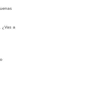
buenas
. ¿Vas a
do