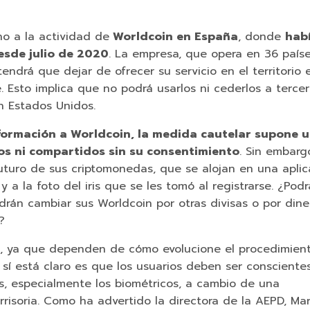
o a la actividad de
Worldcoin en España
, donde
hab
esde julio de 2020
. La empresa, que opera en 36 país
endrá que dejar de ofrecer su servicio en el territorio 
 Esto implica que no podrá usarlos ni cederlos a tercer
n Estados Unidos.
nformación a Worldcoin, la medida cautelar supone 
os ni compartidos sin su consentimiento
. Sin embarg
uturo de sus criptomonedas, que se alojan en una aplic
 a la foto del iris que se les tomó al registrarse. ¿Pod
rán cambiar sus Worldcoin por otras divisas o por dine
?
a, ya que dependen de cómo evolucione el procedimient
í está claro es que los usuarios deben ser conscientes
s, especialmente los biométricos, a cambio de una
isoria. Como ha advertido la directora de la AEPD, Ma