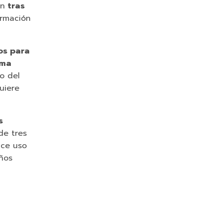
ón
tras
ormación
os para
rma
o del
uiere
s
de tres
ace uso
años