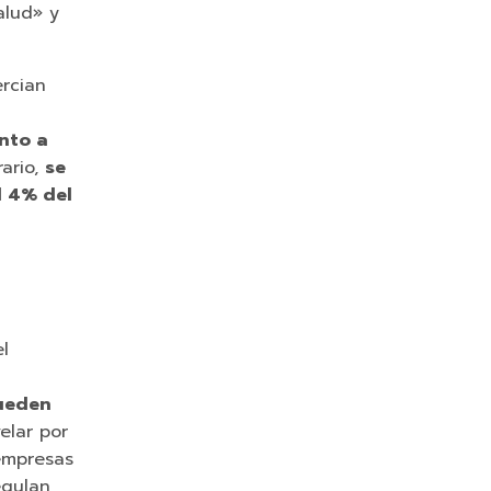
alud» y
ercian
nto a
rario,
se
l 4% del
l
ueden
elar por
 empresas
egulan