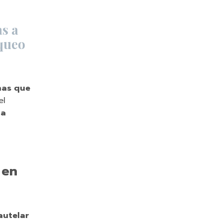
s a
oqueo
nas que
el
la
 en
autelar