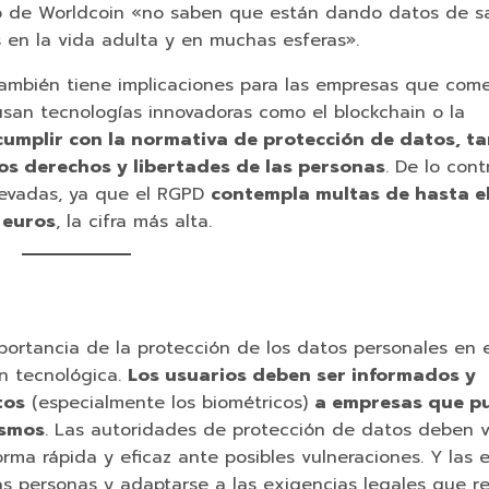
to de Worldcoin «no saben que están dando datos de s
en la vida adulta y en muchas esferas».
también tiene implicaciones para las empresas que com
san tecnologías innovadoras como el blockchain o la
umplir con la normativa de protección de datos, ta
los derechos y libertades de las personas
. De lo cont
evadas, ya que el RGPD
contempla multas de hasta e
 euros
, la cifra más alta.
portancia de la protección de los datos personales en e
ón tecnológica.
Los usuarios deben ser informados y
tos
(especialmente los biométricos)
a empresas que p
ismos
. Las autoridades de protección de datos deben v
rma rápida y eficaz ante posibles vulneraciones. Y las
as personas y adaptarse a las exigencias legales que r