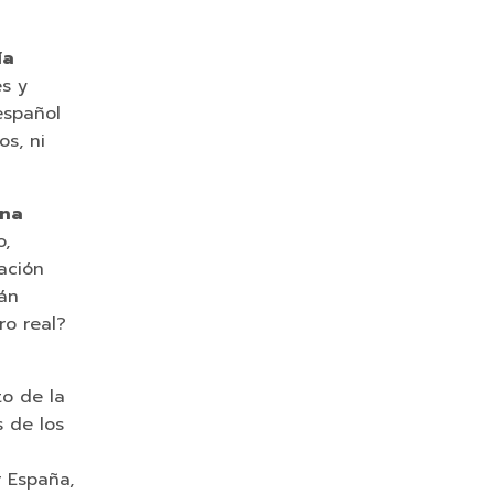
ía
es y
español
os, ni
una
o,
ación
rán
ro real?
o de la
 de los
r España,